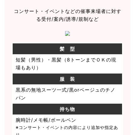
コンサート・イベントなどの催事来場者に対す
る受付/案内/誘導/規制など
髪 型
短髪（男性）・黒髪（8トーンまでＯＫの現
場もあり）
服 装
黒系の無地スーツ一式/黒orベージュのチノ
パン
持ち物
腕時計/メモ帳/ボールペン
※コンサート・イベントの内容により追加や指定あ
り